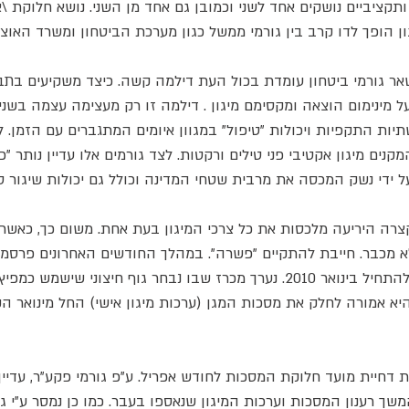
תקציביים נושקים אחד לשני וכמובן גם אחד מן השני. נושא חלוקת \א
ן הופך לדו קרב בין גורמי ממשל כגון מערכת הביטחון ומשרד האוצר
ר גורמי ביטחון עומדת בכול העת דילמה קשה. כיצד משקיעים בתבו
 מינימום הוצאה ומקסימם מיגון . דילמה זו רק מעצימה עצמה בשנים
ת התקפיות ויכולות "טיפול" במגוון איומים המתגברים עם הזמן. לצי
מקנים מיגון אקטיבי פני טילים ורקטות. לצד גורמים אלו עדיין נותר 
על ידי נשק המכסה את מרבית שטחי המדינה וכולל גם יכולות שיגור טילי
ה היריעה מלכסות את כל צרכי המיגון בעת אחת. משום כך, כאשר 
 מכבר. חייבת להתקיים "פשרה". במהלך החודשים האחרונים פרסמו 
קרבה של ערכות מיגון אב"כ שאמורה להתחיל בינואר 2010. נערך מכרז שבו נבחר גוף ח
 דחיית מועד חלוקת המסכות לחודש אפריל. ע"פ גורמי פקע"ר, עדיין
שך רענון המסכות וערכות המיגון שנאספו בעבר. כמו כן נמסר ע"י גו