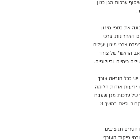
יסוף ערכות מגן כגון
.
נה את כספי מיגון
 האחרונות. צרכי
דם צרכי מיגון יעילים
"כאב הראש" של צורך
ם כימיים וביולוגיים.
יש ככל הנראה צורך
ידיעות אודות חלוקה
יצוני שישמש כמפיץ של ערכות מגן שעברו
רענון. רשות הדואר זכתה במכרז זה והיא אמורה לחלק את מסכות המגן (ערכות מיגון אישי) החל מינואר הקרוב וזאת במשך 3
 חסרים תקציבים
רמי פיקוד העורף