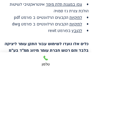
•
צפו במצגת תלת מימד
אינטראקטיבי לשיטות
הולכת צנרת גז סמויה
•
לתיקיות
הקבצים הרלוונטיים ב פורמט pdf
•
לתיקיות
הקבצים הרלוונטיים ב פורמט dwg
•
לקוב
ץ
בפורמט revit
כלים אלו נועדו לשימוש עבור התקן עומר ליציקה
בלבד והם רכוש חברת עומר מיזוג ממ"ד בע"מ
ותחת סימן רשום וזכויות יוצרים. הכלים מותאמים
למאפייני המוצר עומר ליציקה בלבד ואינם
טלפון
מיועדים לשימוש במוצרים אחרים.
© 2018 כל הזכויות שמורות
לאורנים מערכות מיגון משווקת
עומר
מדיניות פרטיות