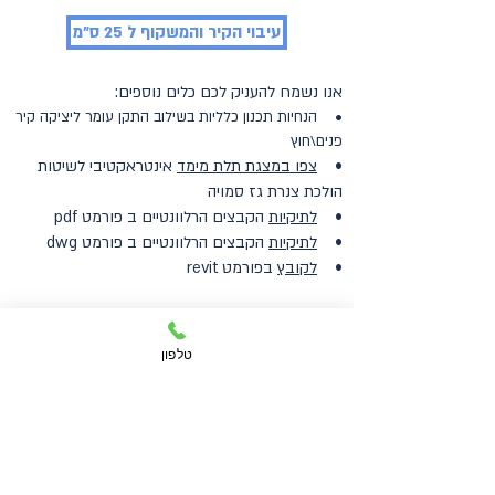
עיבוי הקיר והמשקוף ל 25 ס"מ
אנו נשמח להעניק לכם כלים נוספים:
•
הנחיות תכנון כלליות
בשילוב התקן עומר ליציקה קיר
פנים\חוץ
•
צפו במצגת תלת מימד
אינטראקטיבי לשיטות
הולכת צנרת גז סמויה
•
לתיקיות
הקבצים הרלוונטיים ב פורמט pdf
•
לתיקיות
הקבצים הרלוונטיים ב פורמט dwg
•
לקוב
ץ
בפורמט revit
כלים אלו נועדו לשימוש עבור התקן עומר ליציקה
בלבד והם רכוש חברת עומר מיזוג ממ"ד בע"מ
טלפון
ותחת סימן רשום וזכויות יוצרים. הכלים מותאמים
למאפייני המוצר עומר ליציקה בלבד ואינם
מיועדים לשימוש במוצרים אחרים.